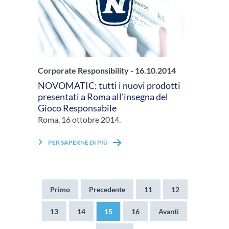
Corporate Responsibility -
16.10.2014
NOVOMATIC: tutti i nuovi prodotti
presentati a Roma all'insegna del
Gioco Responsabile
Roma, 16 ottobre 2014.
PER SAPERNE DI PIÙ
Prima
Primo
Pagina
Precedente
Pagina
11
Pagina
12
pagina
precedente
Pagina
13
Pagina
14
Pagina
15
Pagina
16
Pagina
Avanti
attuale
successiva