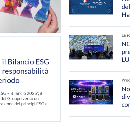
del
Ha
La s
NO
pre
LUI
il Bilancio ESG
 responsabilità
eriodo
Prod
No
G – Bilancio 2025”, il
div
 del Gruppo verso un
co
razione dei principi ESG e