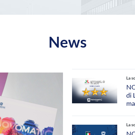
News
La s
NO
di
mas
La s
NO