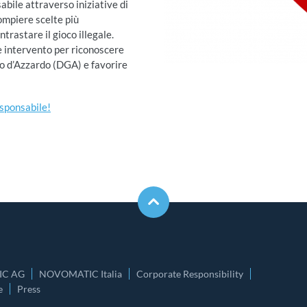
bile attraverso iniziative di
ompiere scelte più
trastare il gioco illegale.
e intervento per riconoscere
o d’Azzardo (DGA) e favorire
esponsabile!
C AG
NOVOMATIC Italia
Corporate Responsibility
e
Press