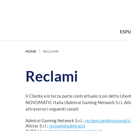
ESP
HOME
RECLAMI
Reclami
Il Cliente e/o terza parte contrattuale (così detto Utent
NOVOMATIC Italia (Admiral Gaming Network S.r.l, Allstar 
attraverso i seguenti canali:
Admiral Gaming Network S.r.l.:
reclami.agn@novomatic.
Allstar S.r.l.:
reclami@admiral.it