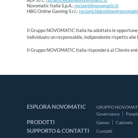
ALP S.r.l.:
reclami.lepalme@novomatic.it
Novomatic Italia S.p.A.:
reclami@novomatic.it
HBG Online Gaming S.r.l.:
reclami.hbgonline@novomatic
Il Gruppo NOVOMATIC Italia ha adottato le opportune pro
individuato un responsabile, indipendente rispetto alle 
Il Gruppo NOVOMATIC Italia risponderà al Cliente entro
ESPLORA NOVOMATIC
GRUPPO NOVOMATI
Governance
Peopl
PRODOTTI
Games
Cabinets
SUPPORTO & CONTATTI
Contatti