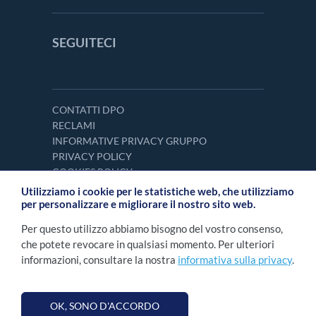
SEGUITECI
CONTATTI DPO
RECLAMI
INFORMATIVE PRIVACY GRUPPO
PRIVACY POLICY
COOKIES POLICY
Utilizziamo i cookie per le statistiche web, che utilizziamo
per personalizzare e migliorare il nostro sito web.
Per questo utilizzo abbiamo bisogno del vostro consenso,
che potete revocare in qualsiasi momento. Per ulteriori
informazioni, consultare la nostra
informativa sulla privacy
.
OK, SONO D'ACCORDO
©