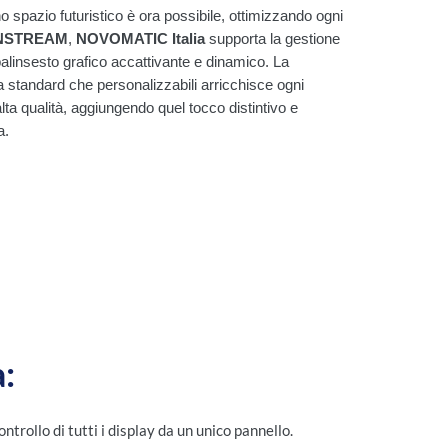
o spazio futuristico è ora possibile, ottimizzando ogni
NSTREAM
,
NOVOMATIC Italia
supporta la gestione
palinsesto grafico accattivante e dinamico. La
sia standard che personalizzabili arricchisce ogni
lta qualità, aggiungendo quel tocco distintivo e
a.
a:
ntrollo di tutti i display da un unico pannello.