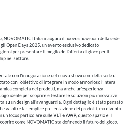
o
, NOVOMATIC Italia inaugura il nuovo showroom della sede
er gli Open Days 2025, un evento esclusivo dedicato
giorni per presentare il meglio dell’offerta di gioco per il
hip nel settore.
tale con l’inaugurazione del nuovo showroom della sede di
to con l’obiettivo di integrare in modo armonioso l’intera
oramica completa dei prodotti, ma anche un’esperienza
go ideale per scoprire e testare le soluzioni più innovative
nta su un design all’avanguardia. Ogni dettaglio è stato pensato
 che va oltre la semplice presentazione dei prodotti, ma diventa
n un focus particolare sulle
VLT e AWP
, questo spazio è il
e scoprire come NOVOMATIC sta definendo il futuro del gioco.