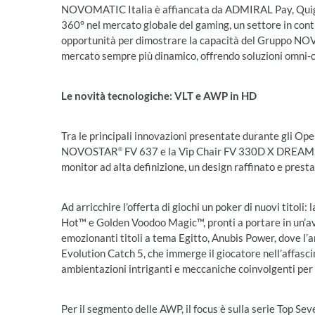
NOVOMATIC Italia è affiancata da ADMIRAL Pay, Quig
360° nel mercato globale del gaming, un settore in con
opportunità per dimostrare la capacità del Gruppo NOV
mercato sempre più dinamico, offrendo soluzioni omni-c
Le novità tecnologiche: VLT e AWP in HD
Tra le principali innovazioni presentate durante gli Op
NOVOSTAR
FV 637 e la Vip Chair FV 330D X DREAM, ch
®
monitor ad alta definizione, un design raffinato e prestaz
Ad arricchire l’offerta di giochi un poker di nuovi titoli
Hot™ e Golden Voodoo Magic™, pronti a portare in un’av
emozionanti titoli a tema Egitto, Anubis Power, dove l’
Evolution Catch 5, che immerge il giocatore nell’affasc
ambientazioni intriganti e meccaniche coinvolgenti pe
Per il segmento delle AWP, il focus è sulla serie Top Sev