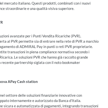
el mercato italiano. Questi prodotti, combinati con i nuovi
e straordinarie e una qualità visiva superiore.
PVR
oluzioni avanzate per i Punti Vendita Ricariche (PVR),
fferta al PVR permette sia di entrare nella rete di PVR a marchio
 pagamento di ADMIRAL Pay in punti o reti PVR proprietarie.
ntite transazioni in piena compliance normativa secondo i
 Ricarica. Le soluzioni PVR che hanno già raccolto grande
a recente partnership siglata con il noto bookmaker
 nuova APay Cash station
l settore delle soluzioni finanziarie innovative con
ppato internamente e autorizzato da Banca d’Italia.
ne sicura e automatizzata di pagamenti, integrando transazioni