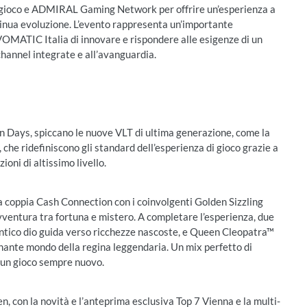
ioco e ADMIRAL Gaming Network per offrire un’esperienza a
tinua evoluzione. L’evento rappresenta un’importante
OMATIC Italia di innovare e rispondere alle esigenze di un
hannel integrate e all’avanguardia.
en Days, spiccano le nuove VLT di ultima generazione, come la
e ridefiniscono gli standard dell’esperienza di gioco grazie a
ioni di altissimo livello.
: la coppia Cash Connection con i coinvolgenti Golden Sizzling
ventura tra fortuna e mistero. A completare l’esperienza, due
antico dio guida verso ricchezze nascoste, e Queen Cleopatra™
inante mondo della regina leggendaria. Un mix perfetto di
r un gioco sempre nuovo.
en, con la novità e l’anteprima esclusiva Top 7 Vienna e la multi-