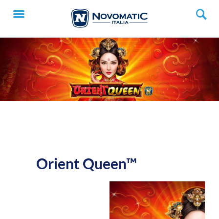
Orient Queen™