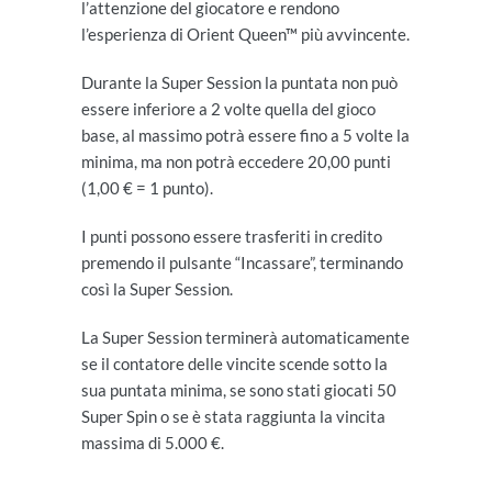
l’attenzione del giocatore e rendono
l’esperienza di Orient Queen™ più avvincente.
Durante la Super Session la puntata non può
essere inferiore a 2 volte quella del gioco
base, al massimo potrà essere fino a 5 volte la
minima, ma non potrà eccedere 20,00 punti
(1,00 € = 1 punto).
I punti possono essere trasferiti in credito
premendo il pulsante “Incassare”, terminando
così la Super Session.
La Super Session terminerà automaticamente
se il contatore delle vincite scende sotto la
sua puntata minima, se sono stati giocati 50
Super Spin o se è stata raggiunta la vincita
massima di 5.000 €.