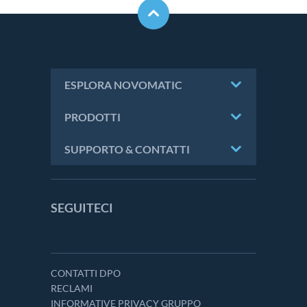
ESPLORA NOVOMATIC
PRODOTTI
SUPPORTO & CONTATTI
SEGUITECI
CONTATTI DPO
RECLAMI
INFORMATIVE PRIVACY GRUPPO