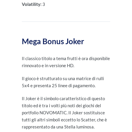
Volatility:
3
Mega Bonus Joker
Il classico titolo a tema frutti è ora disponibile
rinnovato e in versione HD.
Il gioco è strutturato su una matrice di rulli
5x4 e presenta 25 linee di pagamento.
Il Joker è il simbolo caratteristico di questo
titolo ed è tra i volti più noti dei giochi del
portfolio NOVOMATIC. Il Joker sostituisce
tutti gli altri simboli eccetto lo Scatter, che è
rappresentato da una Stella luminosa.