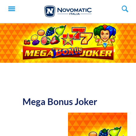
Mega Bonus Joker