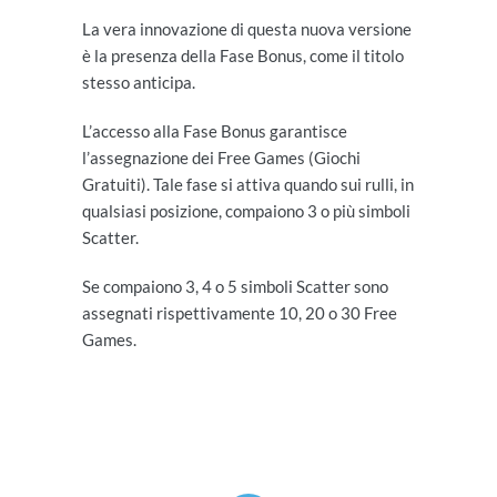
La vera innovazione di questa nuova versione
è la presenza della Fase Bonus, come il titolo
stesso anticipa.
L’accesso alla Fase Bonus garantisce
l’assegnazione dei Free Games (Giochi
Gratuiti). Tale fase si attiva quando sui rulli, in
qualsiasi posizione, compaiono 3 o più simboli
Scatter.
Se compaiono 3, 4 o 5 simboli Scatter sono
assegnati rispettivamente 10, 20 o 30 Free
Games.