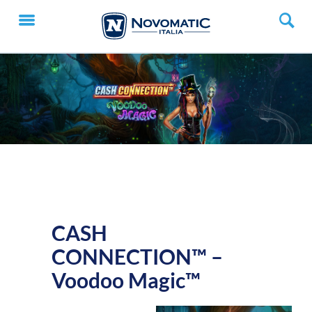
CASH
CONNECTION™ –
Voodoo Magic™