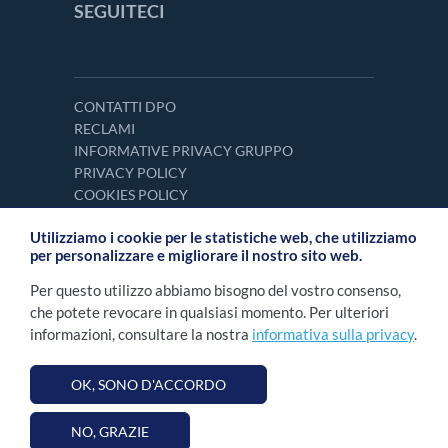
SEGUITECI
CONTATTI DPO
RECLAMI
INFORMATIVE PRIVACY GRUPPO
PRIVACY POLICY
COOKIES POLICY
Utilizziamo i cookie per le statistiche web, che utilizziamo
per personalizzare e migliorare il nostro sito web.
Per questo utilizzo abbiamo bisogno del vostro consenso,
che potete revocare in qualsiasi momento. Per ulteriori
informazioni, consultare la nostra
informativa sulla privacy
.
OK, SONO D'ACCORDO
2026 NOVOMATIC Italia S.p.A. Tutti i diritti
©
sono riservati. Numero R.E.A. RM - 1268859 |
NO, GRAZIE
P.IVA 15851041002