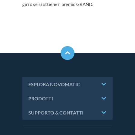
giri o se si ottiene il premio GRAND.
ESPLORA NOVOMATIC
PRODOTTI
SUPPORTO & CONTATTI