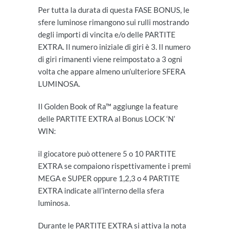
Per tutta la durata di questa FASE BONUS, le
sfere luminose rimangono sui rulli mostrando
degli importi di vincita e/o delle PARTITE
EXTRA. Il numero iniziale di giri è 3. Il numero
di giri rimanenti viene reimpostato a 3 ogni
volta che appare almeno un’ulteriore SFERA
LUMINOSA.
Il Golden Book of Ra™ aggiunge la feature
delle PARTITE EXTRA al Bonus LOCK ‘N’
WIN:
il giocatore può ottenere 5 o 10 PARTITE
EXTRA se compaiono rispettivamente i premi
MEGA e SUPER oppure 1,2,3 o 4 PARTITE
EXTRA indicate all’interno della sfera
luminosa.
Durante le PARTITE EXTRA si attiva la nota