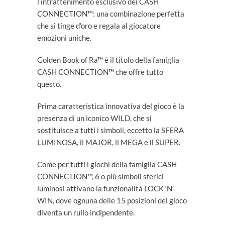
l’intrattenimento esclusivo dei CASH
CONNECTION™: una combinazione perfetta
che si tinge d’oro e regala al giocatore
emozioni uniche.
Golden Book of Ra™ è il titolo della famiglia
CASH CONNECTION™ che offre tutto
questo.
Prima caratteristica innovativa del gioco è la
presenza di un iconico WILD, che si
sostituisce a tutti i simboli, eccetto la SFERA
LUMINOSA, il MAJOR, il MEGA e il SUPER.
Come per tutti i giochi della famiglia CASH
CONNECTION™, 6 o più simboli sferici
luminosi attivano la funzionalità LOCK ‘N’
WIN, dove ognuna delle 15 posizioni del gioco
diventa un rullo indipendente.