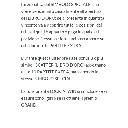
funzionalità del SIMBOLO SPECIALE, che
viene selezionato casualmente all’apertura
del LIBRO D’ORO: se si presenta in quantità
vincente va a ricoprire tutte le posizioni dei
rulli sui quali è apparso e paga in qualsiasi
posizione. Nessuna sfera luminosa appare sui
rulli durante le PARTITE EXTRA.
Durante questa ulteriore Fase bonus 3 o più
simboli SCATTER (LIBRO D’ORO) assegnano
altre 10 PARTITE EXTRA, mantenendo lo
stesso SIMBOLO SPECIALE.
La funzionalità LOCK ‘N’ WIN si conclude se si
esauriscono i giri o se si ottiene il premio
GRAND.