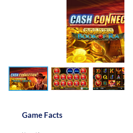
Game Facts