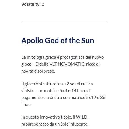
Volatility:
2
Apollo God of the Sun
La mitologia greca è protagonista del nuovo
gioco HD delle VLT NOVOMATIC, ricco di
novità e sorprese.
Il gioco è strutturato su 2 set di rulli: a
sinistra con matrice 5x4 e 14 linee di
pagamento e a destra con matrice 5x12 e 36
linee.
In questo innovativo titolo, il WILD,
rappresentato da un Sole infuocato,