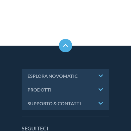
ESPLORA NOVOMATIC
PRODOTTI
SUPPORTO & CONTATTI
SEGUITECI