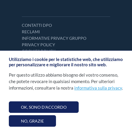
CONTATTI DPO
RECLAMI
INFORMATIVE PRIVACY GRUPPO
PRIVACY POLICY
COOKIES POLICY
Utilizziamo i cookie per le statistiche web, che utilizziamo
per personalizzare e migliorare il nostro sito web.
Per questo utilizzo abbiamo bisogno del vostro consenso,
che potete revocare in qualsiasi momento. Per ulteriori
informazioni, consultare la nostra
informativa sulla privacy
.
OK, SONO D'ACCORDO
2026 NOVOMATIC Italia S.p.A. Tutti i diritti
©
sono riservati. Numero R.E.A. RM - 1268859 |
NO, GRAZIE
P.IVA 15851041002