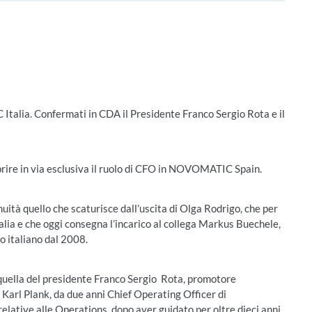
alia. Confermati in CDA il Presidente Franco Sergio Rota e il
prire in via esclusiva il ruolo di CFO in NOVOMATIC Spain.
uità quello che scaturisce dall’uscita di Olga Rodrigo, che per
lia e che oggi consegna l’incarico al collega Markus Buechele,
 italiano dal 2008.
 quella del presidente Franco Sergio Rota, promotore
 Karl Plank, da due anni Chief Operating Officer di
elative alle Operations, dopo aver guidato per oltre dieci anni