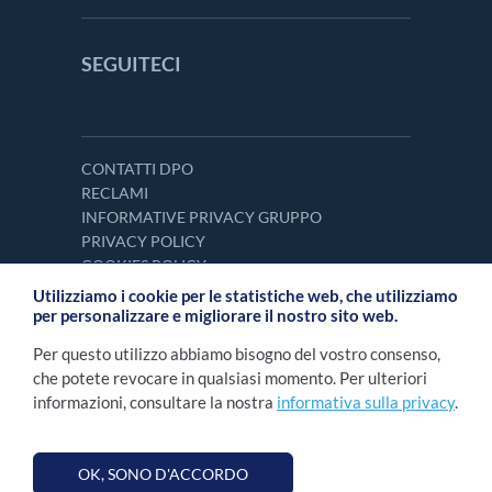
SEGUITECI
CONTATTI DPO
RECLAMI
INFORMATIVE PRIVACY GRUPPO
PRIVACY POLICY
COOKIES POLICY
Utilizziamo i cookie per le statistiche web, che utilizziamo
per personalizzare e migliorare il nostro sito web.
Per questo utilizzo abbiamo bisogno del vostro consenso,
che potete revocare in qualsiasi momento. Per ulteriori
informazioni, consultare la nostra
informativa sulla privacy
.
OK, SONO D'ACCORDO
2026 NOVOMATIC Italia S.p.A. Tutti i diritti
©