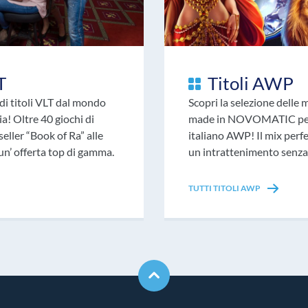
T
Titoli AWP
 di titoli VLT dal mondo
Scopri la selezione delle 
 Oltre 40 giochi di
made in NOVOMATIC per 
seller “Book of Ra” alle
italiano AWP! Il mix perfe
 un’ offerta top di gamma.
un intrattenimento senza 
TUTTI TITOLI AWP