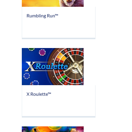
Rumbling Run™
X Roulette™