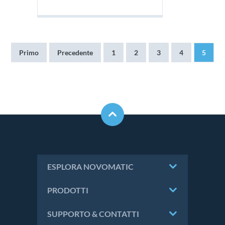
Prima
Primo
Pagina
Precedente
Pagina
1
Pagina
2
Pagina
3
Pagina
4
Pagina
5
pagina
precedente
attuale
ESPLORA NOVOMATIC
PRODOTTI
SUPPORTO & CONTATTI